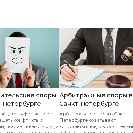
ительские споры
Арбитражные споры в
т-Петербурге
Санкт-Петербурге
 найдете информацию о
Арбитражные споры в Санкт-
решать конфликты с
Петербурге охватывают
и, поставщиками услуг, а
конфликты между юридически
еты по возврату товаров,
и физическими лицами, связа