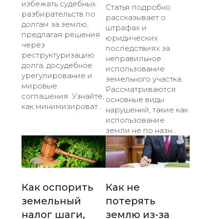
избежать судебных
Статья подробно
разбирательств по
рассказывает о
долгам за землю,
штрафах и
предлагая решения
юридических
через
последствиях за
реструктуризацию
неправильное
долга, досудебное
использование
урегулирование и
земельного участка.
мировые
Рассматриваются
соглашения. Узнайте,
основные виды
как минимизироват...
нарушений, такие как
использование
земли не по назн...
Как оспорить
Как не
земельный
потерять
налог шаги,
землю из-за