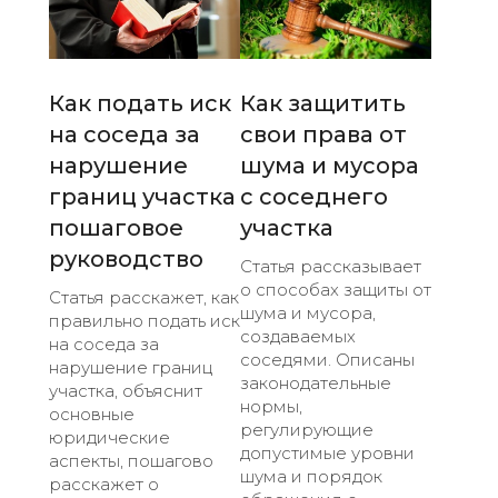
Как подать иск
Как защитить
на соседа за
свои права от
нарушение
шума и мусора
границ участка
с соседнего
пошаговое
участка
руководство
Статья рассказывает
о способах защиты от
Статья расскажет, как
шума и мусора,
правильно подать иск
создаваемых
на соседа за
соседями. Описаны
нарушение границ
законодательные
участка, объяснит
нормы,
основные
регулирующие
юридические
допустимые уровни
аспекты, пошагово
шума и порядок
расскажет о