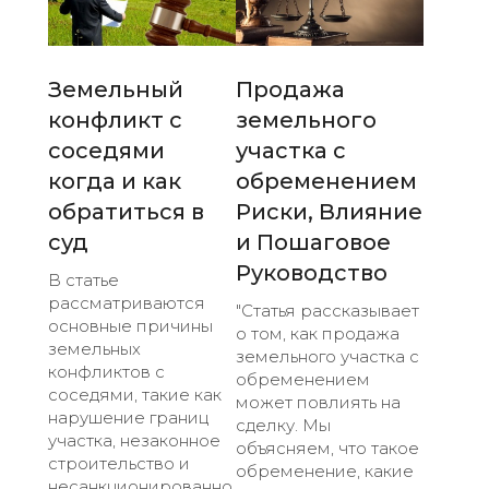
Земельный
Продажа
конфликт с
земельного
соседями
участка с
когда и как
обременением
обратиться в
Риски, Влияние
суд
и Пошаговое
Руководство
В статье
рассматриваются
"Статья рассказывает
основные причины
о том, как продажа
земельных
земельного участка с
конфликтов с
обременением
соседями, такие как
может повлиять на
нарушение границ
сделку. Мы
участка, незаконное
объясняем, что такое
строительство и
обременение, какие
несанкционированно