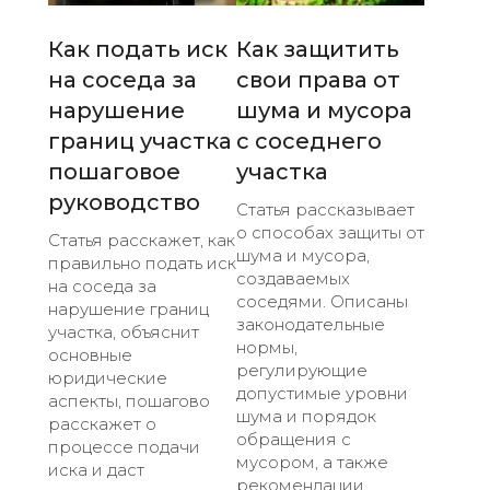
Как подать иск
Как защитить
на соседа за
свои права от
нарушение
шума и мусора
границ участка
с соседнего
пошаговое
участка
руководство
Статья рассказывает
о способах защиты от
Статья расскажет, как
шума и мусора,
правильно подать иск
создаваемых
на соседа за
соседями. Описаны
нарушение границ
законодательные
участка, объяснит
нормы,
основные
регулирующие
юридические
допустимые уровни
аспекты, пошагово
шума и порядок
расскажет о
обращения с
процессе подачи
мусором, а также
иска и даст
рекомендации ...