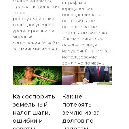
долгам за землю,
штрафах и
предлагая решения
юридических
через
последствиях за
реструктуризацию
неправильное
долга, досудебное
использование
урегулирование и
земельного участка.
мировые
Рассматриваются
соглашения. Узнайте,
основные виды
как минимизироват...
нарушений, такие как
использование
земли не по назн...
Как оспорить
Как не
земельный
потерять
налог шаги,
землю из-за
ошибки и
долгов по
советы
налогам