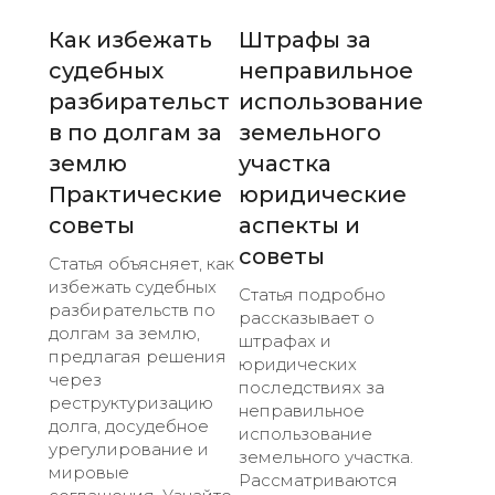
Как избежать
Штрафы за
судебных
неправильное
разбирательст
использование
в по долгам за
земельного
землю
участка
Практические
юридические
советы
аспекты и
советы
Статья объясняет, как
избежать судебных
Статья подробно
разбирательств по
рассказывает о
долгам за землю,
штрафах и
предлагая решения
юридических
через
последствиях за
реструктуризацию
неправильное
долга, досудебное
использование
урегулирование и
земельного участка.
мировые
Рассматриваются