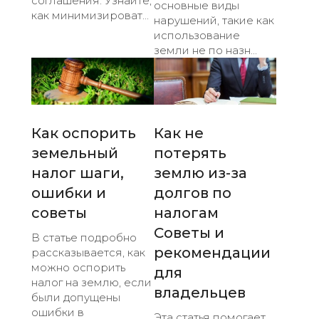
соглашения. Узнайте,
основные виды
как минимизироват...
нарушений, такие как
использование
земли не по назн...
Как оспорить
Как не
земельный
потерять
налог шаги,
землю из-за
ошибки и
долгов по
советы
налогам
Советы и
В статье подробно
рекомендации
рассказывается, как
можно оспорить
для
налог на землю, если
владельцев
были допущены
ошибки в
Эта статья помогает