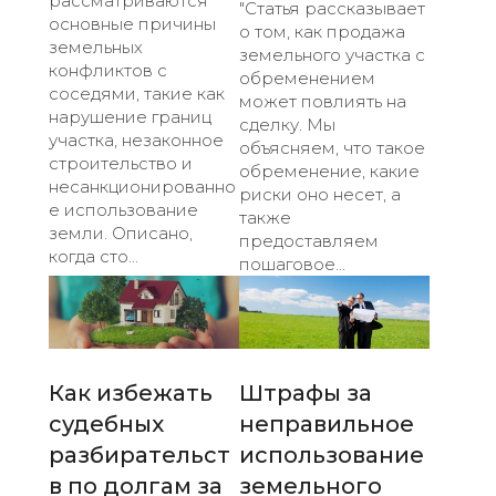
рассматриваются
"Статья рассказывает
основные причины
о том, как продажа
земельных
земельного участка с
конфликтов с
обременением
соседями, такие как
может повлиять на
нарушение границ
сделку. Мы
участка, незаконное
объясняем, что такое
строительство и
обременение, какие
несанкционированно
риски оно несет, а
е использование
также
земли. Описано,
предоставляем
когда сто...
пошаговое...
Как избежать
Штрафы за
судебных
неправильное
разбирательст
использование
в по долгам за
земельного