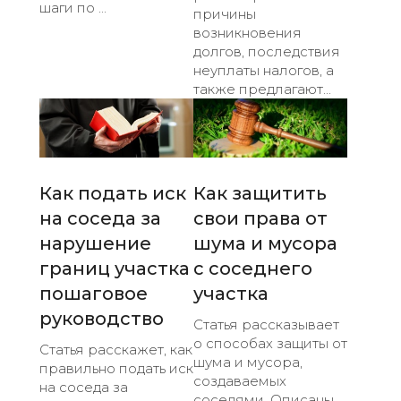
шаги по ...
причины
возникновения
долгов, последствия
неуплаты налогов, а
также предлагают...
Как подать иск
Как защитить
на соседа за
свои права от
нарушение
шума и мусора
границ участка
с соседнего
пошаговое
участка
руководство
Статья рассказывает
о способах защиты от
Статья расскажет, как
шума и мусора,
правильно подать иск
создаваемых
на соседа за
соседями. Описаны