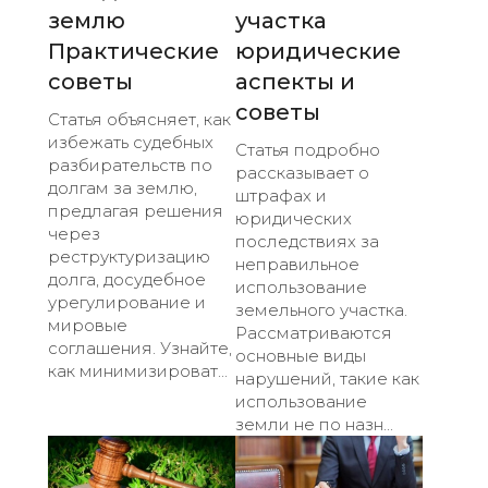
землю
участка
Практические
юридические
советы
аспекты и
советы
Статья объясняет, как
избежать судебных
Статья подробно
разбирательств по
рассказывает о
долгам за землю,
штрафах и
предлагая решения
юридических
через
последствиях за
реструктуризацию
неправильное
долга, досудебное
использование
урегулирование и
земельного участка.
мировые
Рассматриваются
соглашения. Узнайте,
основные виды
как минимизироват...
нарушений, такие как
использование
земли не по назн...