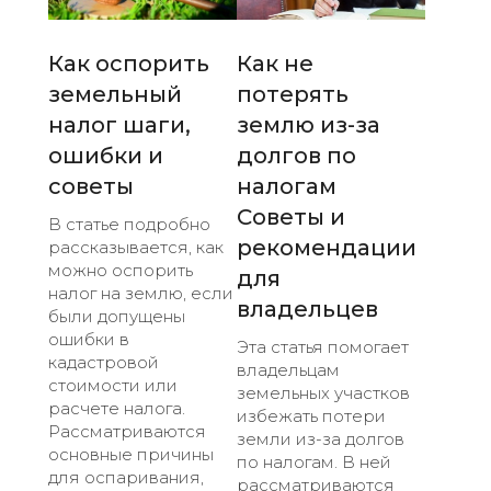
Как оспорить
Как не
земельный
потерять
налог шаги,
землю из-за
ошибки и
долгов по
советы
налогам
Советы и
В статье подробно
рекомендации
рассказывается, как
можно оспорить
для
налог на землю, если
владельцев
были допущены
ошибки в
Эта статья помогает
кадастровой
владельцам
стоимости или
земельных участков
расчете налога.
избежать потери
Рассматриваются
земли из-за долгов
основные причины
по налогам. В ней
для оспаривания,
рассматриваются