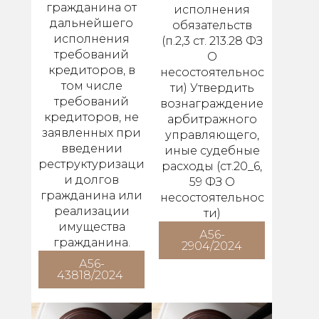
гражданина от
исполнения
дальнейшего
обязательств
исполнения
(п.2,3 ст. 213.28 ФЗ
требований
О
кредиторов, в
несостоятельнос
том числе
ти) Утвердить
требований
вознаграждение
кредиторов, не
арбитражного
заявленных при
управляющего,
введении
иные судебные
реструктуризаци
расходы (ст.20_6,
и долгов
59 ФЗ О
гражданина или
несостоятельнос
реализации
ти)
имущества
А56-
гражданина.
2904/2024
А56-
43818/2024 ​​​​​​​