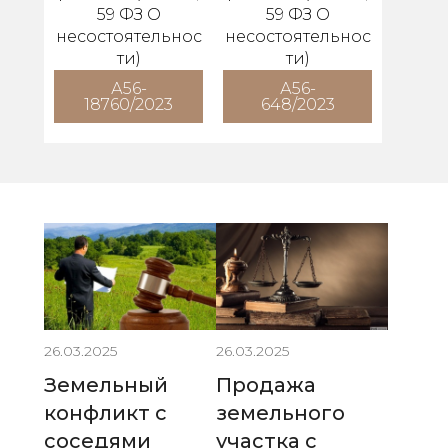
59 ФЗ О
59 ФЗ О
несостоятельнос
несостоятельнос
ти)
ти)
А56-
А56-
18760/2023
648/2023
26.03.2025
26.03.2025
Земельный
Продажа
конфликт с
земельного
соседями
участка с