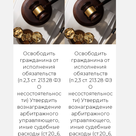
Освободить
Освободить
гражданина от
гражданина от
исполнения
исполнения
обязательств
обязательств
(п.2,3 ст. 213.28 ФЗ
(п.2,3 ст. 213.28 ФЗ
О
О
несостоятельнос
несостоятельнос
ти) Утвердить
ти) Утвердить
вознаграждение
вознаграждение
арбитражного
арбитражного
управляющего,
управляющего,
иные судебные
иные судебные
расходы (ст.20_6,
расходы (ст.20_6,