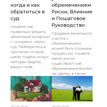
когда и как
обременением
обратиться в
Риски, Влияние
суд
и Пошаговое
Руководство
Узнайте, как
правильно решить
Продажа земельного
земельный конфликт
участка с
с соседями через
обременением
суд. Разберитесь в
может быть сложным
причинах споров,
процессом. Узнайте,
шагах подачи иска и
какие риски
методах защиты
существуют, как
ваших прав...
обременение влияет
на сделку, а также ...
26.03.2025
26.03.2025