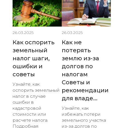
26.03.2025
26.03.2025
Как оспорить
Как не
земельный
потерять
налог шаги,
землю из-за
ошибки и
долгов по
советы
налогам
Советы и
Узнайте, как
рекомендации
оспорить земельный
налог в случае
для владе...
ошибки в
кадастровой
Узнайте, как
стоимости или
избежать потери
расчете налога.
земельного участка
Подробная
из-за долгов по